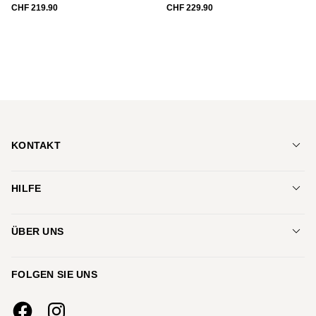
CHF
219.90
CHF
229.90
KONTAKT
Schuhe Jenny AG
HILFE
Bankstrasse 20
8750 Glarus
Versand und Zahlungsbedingungen
+41 55 640 22 88
ÜBER UNS
info@botty.ch
Filialen
FOLGEN SIE UNS
Team
Jobs