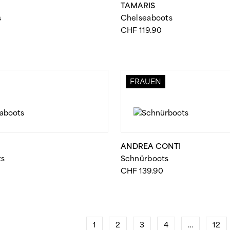
N
TAMARIS
s
Chelseaboots
CHF
119.90
FRAUEN
ANDREA CONTI
ts
Schnürboots
CHF
139.90
1
2
3
4
…
12