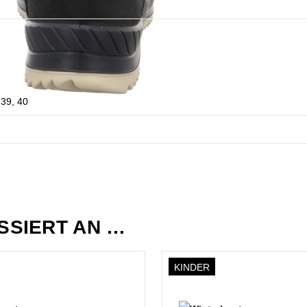
 39, 40
ESSIERT AN …
KINDER