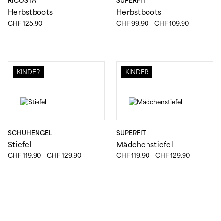
RICOSTA
SUPERFIT
Herbstboots
Herbstboots
Preisspann
CHF
125.90
CHF
99.90
–
CHF
109.90
CHF 99.90
bis
CHF 109.9
KINDER
KINDER
SCHUHENGEL
SUPERFIT
Stiefel
Mädchenstiefel
Preisspanne:
Preisspann
CHF
119.90
–
CHF
129.90
CHF
119.90
–
CHF
129.90
CHF 119.90
CHF 119.9
bis
bis
CHF 129.90
CHF 129.9