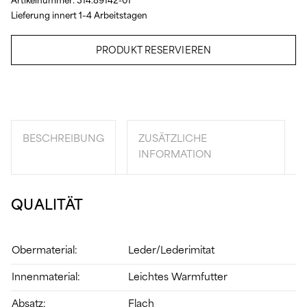
Artikelnummer:
314.89142-01
Lieferung innert 1–4 Arbeitstagen
PRODUKT RESERVIEREN
BESCHREIBUNG
ZUSÄTZLICHE
INFORMATION
QUALITÄT
Obermaterial:
Leder/Lederimitat
Innenmaterial:
Leichtes Warmfutter
Absatz:
Flach