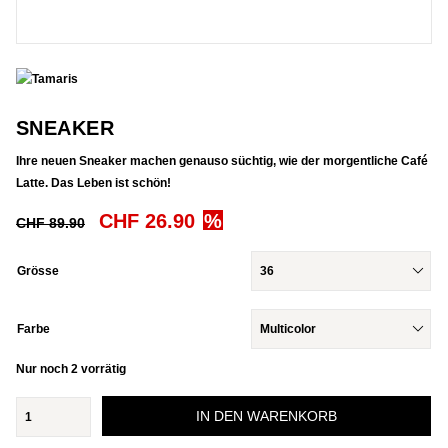
SNEAKER
Ihre neuen Sneaker machen genauso süchtig, wie der morgentliche Café
Latte. Das Leben ist schön!
Ursprünglicher
Aktueller
CHF
26.90
CHF
89.90
Preis
Preis
war:
ist:
Grösse
CHF 89.90
CHF 26.90.
Farbe
Nur noch 2 vorrätig
Sneaker
IN DEN WARENKORB
Menge