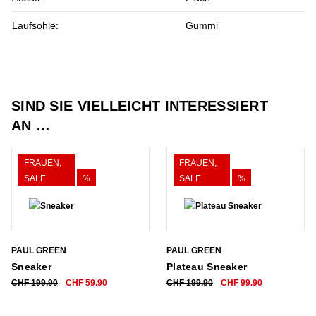
Laufsohle:
Gummi
SIND SIE VIELLEICHT INTERESSIERT
AN …
FRAUEN,
FRAUEN,
SALE
%
SALE
%
PAUL GREEN
PAUL GREEN
Sneaker
Plateau Sneaker
Ursprünglicher
Aktueller
Ursprünglicher
Aktueller
CHF
199.90
CHF
59.90
CHF
199.90
CHF
99.90
Preis
Preis
Preis
Preis
war:
ist:
war:
ist: