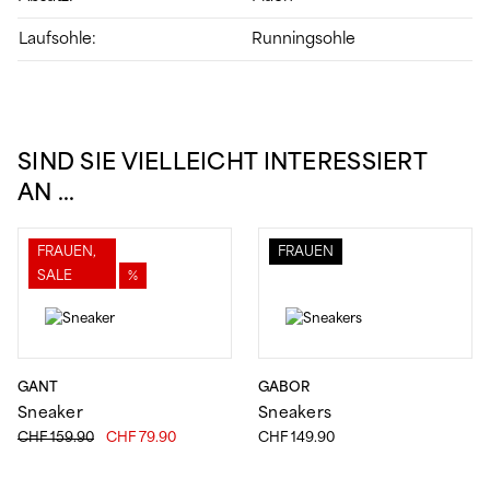
Laufsohle:
Runningsohle
SIND SIE VIELLEICHT INTERESSIERT
AN …
FRAUEN,
FRAUEN
SALE
%
GANT
GABOR
Sneaker
Sneakers
Ursprünglicher
Aktueller
CHF
159.90
CHF
79.90
CHF
149.90
Preis
Preis
war:
ist: