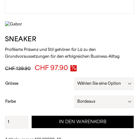
SNEAKER
Profilierte Präsenz und Stil gehören für Liz zu den
Grundvoraussetzungen für den erfolgreichen Business-Alltag.
Ursprünglicher
Aktueller
CHF
97.90
CHF
139.90
Preis
Preis
war:
ist:
Grösse
CHF 139.90
CHF 97.90.
Farbe
Sneaker
IN DEN WARENKORB
Menge