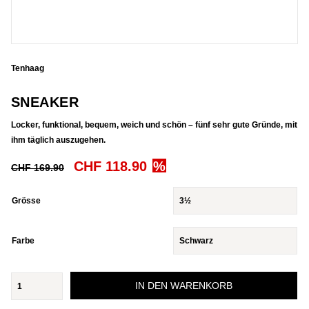
Tenhaag
SNEAKER
Locker, funktional, bequem, weich und schön – fünf sehr gute Gründe, mit
ihm täglich auszugehen.
Ursprünglicher
Aktueller
CHF
118.90
CHF
169.90
Preis
Preis
war:
ist:
Grösse
CHF 169.90
CHF 118.90.
Farbe
Sneaker
IN DEN WARENKORB
Menge