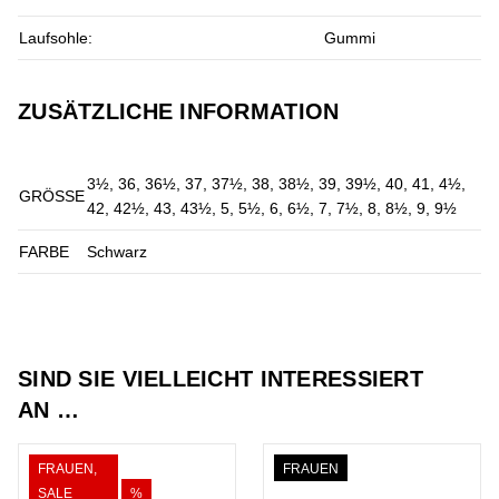
Laufsohle:
Gummi
ZUSÄTZLICHE INFORMATION
3½, 36, 36½, 37, 37½, 38, 38½, 39, 39½, 40, 41, 4½,
GRÖSSE
42, 42½, 43, 43½, 5, 5½, 6, 6½, 7, 7½, 8, 8½, 9, 9½
FARBE
Schwarz
SIND SIE VIELLEICHT INTERESSIERT
AN …
FRAUEN,
FRAUEN
SALE
%