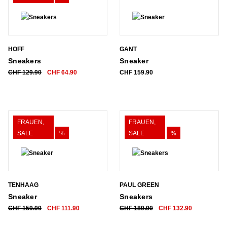
HOFF
GANT
Sneakers
Sneaker
Ursprünglicher
Aktueller
CHF
129.90
CHF
64.90
CHF
159.90
Preis
Preis
war:
ist:
CHF 129.90
CHF 64.90.
FRAUEN,
FRAUEN,
SALE
%
SALE
%
TENHAAG
PAUL GREEN
Sneaker
Sneakers
Ursprünglicher
Aktueller
Ursprünglicher
Aktueller
CHF
159.90
CHF
111.90
CHF
189.90
CHF
132.90
Preis
Preis
Preis
Preis