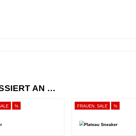
ESSIERT AN …
SALE
%
FRAUEN, SALE
%