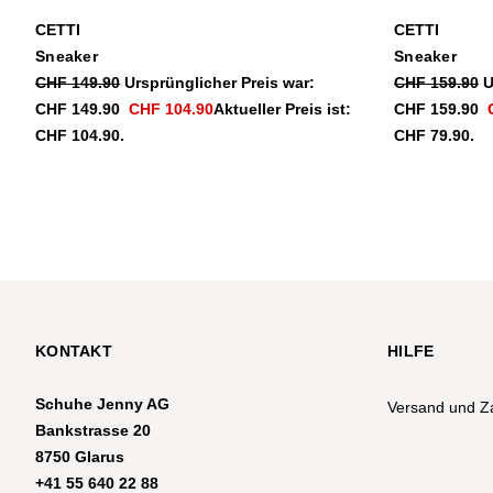
CETTI
CETTI
Sneaker
Sneaker
CHF
149.90
Ursprünglicher Preis war:
CHF
159.90
U
CHF 149.90
CHF
104.90
Aktueller Preis ist:
CHF 159.90
CHF 104.90.
CHF 79.90.
KONTAKT
HILFE
Schuhe Jenny AG
Versand und Z
Bankstrasse 20
8750 Glarus
+41 55 640 22 88