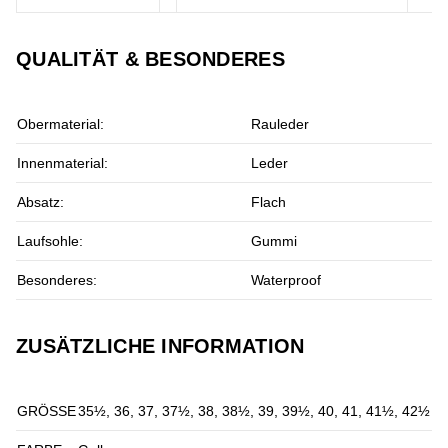
QUALITÄT & BESONDERES
Obermaterial:
Rauleder
Innenmaterial:
Leder
Absatz:
Flach
Laufsohle:
Gummi
Besonderes:
Waterproof
ZUSÄTZLICHE INFORMATION
GRÖSSE
35½, 36, 37, 37½, 38, 38½, 39, 39½, 40, 41, 41½, 42½