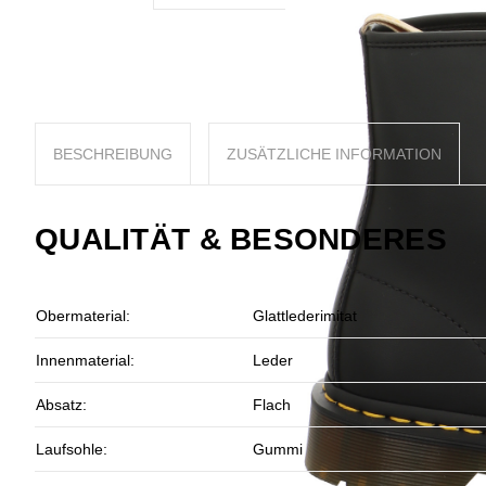
BESCHREIBUNG
ZUSÄTZLICHE INFORMATION
QUALITÄT & BESONDERES
Obermaterial:
Glattlederimitat
Innenmaterial:
Leder
Absatz:
Flach
Laufsohle:
Gummi