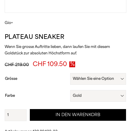
Gio+
PLATEAU SNEAKER
Wenn Sie grosse Auftritte lieben, dann laufen Sie mit diesem
Goldstück zur absoluten Höchstform auf.
Ursprünglicher
Aktueller
CHF
109.50
CHF
219.00
Preis
Preis
war:
ist:
Grösse
CHF 219.00
CHF 109.50.
Farbe
Plateau
IN DEN WARENKORB
Sneaker
Menge