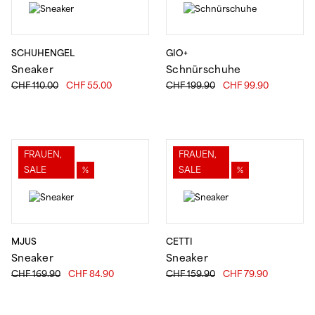
SCHUHENGEL
GIO+
Sneaker
Schnürschuhe
Ursprünglicher
Aktueller
Ursprünglicher
Aktueller
CHF
110.00
CHF
55.00
CHF
199.90
CHF
99.90
Preis
Preis
Preis
Preis
war:
ist:
war:
ist:
CHF 110.00
CHF 55.00.
CHF 199.90
CHF 99.90
FRAUEN,
FRAUEN,
SALE
%
SALE
%
MJUS
CETTI
Sneaker
Sneaker
Ursprünglicher
Aktueller
Ursprünglicher
Aktueller
CHF
169.90
CHF
84.90
CHF
159.90
CHF
79.90
Preis
Preis
Preis
Preis
war:
ist:
war:
ist: