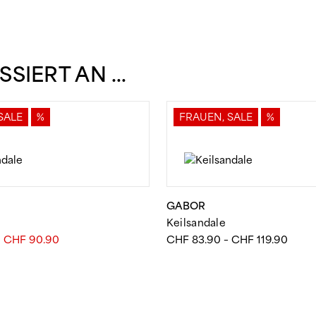
ESSIERT AN …
SALE
%
FRAUEN, SALE
%
GABOR
Keilsandale
Ursprünglicher
Aktueller
Preis
CHF
90.90
CHF
83.90
–
CHF
119.90
Preis
Preis
CHF 
war:
ist:
bis
CHF 129.90
CHF 90.90.
CHF 1