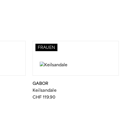
FRAUEN
GABOR
Keilsandale
spanne:
CHF
119.90
83.90
19.90