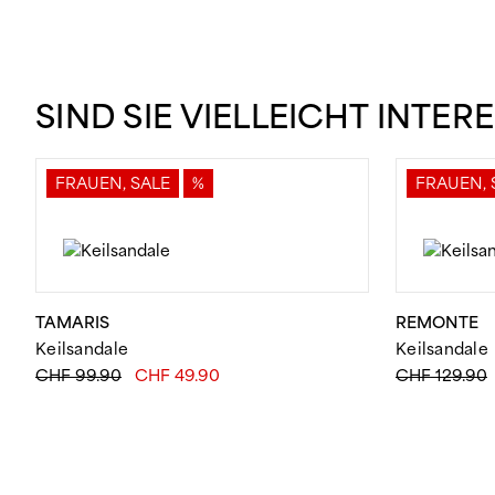
SIND SIE VIELLEICHT INTER
FRAUEN, SALE
%
FRAUEN, 
TAMARIS
REMONTE
Keilsandale
Keilsandale
Ursprünglicher
Aktueller
CHF
99.90
CHF
49.90
CHF
129.90
Preis
Preis
war:
ist:
CHF 99.90
CHF 49.90.