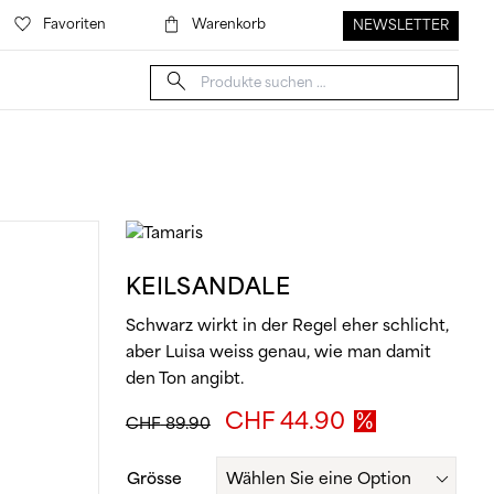
Favoriten
Warenkorb
NEWSLETTER
Suche
nach:
KEILSANDALE
Schwarz wirkt in der Regel eher schlicht,
aber Luisa weiss genau, wie man damit
den Ton angibt.
Ursprünglicher
Aktueller
CHF
44.90
CHF
89.90
Preis
Preis
war:
ist:
Grösse