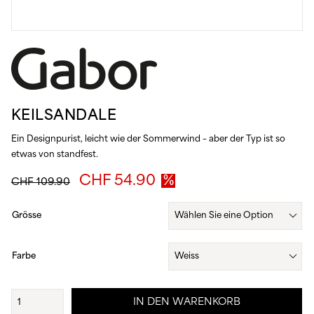
KEILSANDALE
Ein Designpurist, leicht wie der Sommerwind – aber der Typ ist so
etwas von standfest.
Ursprünglicher
Aktueller
CHF
54.90
CHF
109.90
Preis
Preis
war:
ist:
Grösse
CHF 109.90
CHF 54.90.
Farbe
Keilsandale
IN DEN WARENKORB
Menge