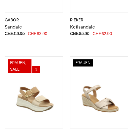
GABOR
RIEKER
Sandale
Keilsandale
Ursprünglicher
Aktueller
Ursprünglicher
Aktueller
CHF
119.90
CHF
83.90
CHF
89.90
CHF
62.90
Preis
Preis
Preis
Preis
war:
ist:
war:
ist:
CHF 119.90
CHF 83.90.
CHF 89.90
CHF 62.90.
FRAUEN,
FRAUEN
SALE
%