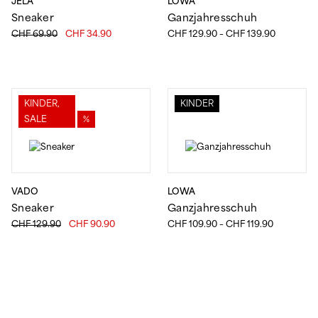
JELA
LOWA
Sneaker
Ganzjahresschuh
Ursprünglicher
Aktueller
Preisspan
CHF
69.90
CHF
34.90
CHF
129.90
–
CHF
139.90
Preis
Preis
CHF 129.
war:
ist:
bis
CHF 69.90
CHF 34.90.
CHF 139.
KINDER,
KINDER
SALE
%
VADO
LOWA
Sneaker
Ganzjahresschuh
Ursprünglicher
Aktueller
Preisspann
CHF
129.90
CHF
90.90
CHF
109.90
–
CHF
119.90
Preis
Preis
CHF 109.9
war:
ist:
bis
CHF 129.90
CHF 90.90.
CHF 119.9