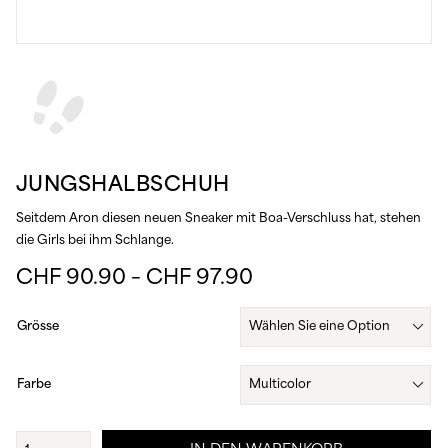
JUNGSHALBSCHUH
Seitdem Aron diesen neuen Sneaker mit Boa-Verschluss hat, stehen
die Girls bei ihm Schlange.
Preisspanne:
CHF
90.90
–
CHF
97.90
CHF 90.90
bis
Grösse
CHF 97.90
Farbe
Jungshalbschuh