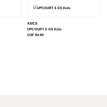
ASICS
UPCOURT 6 GS Kids
spanne:
CHF
69.90
29.90
39.90