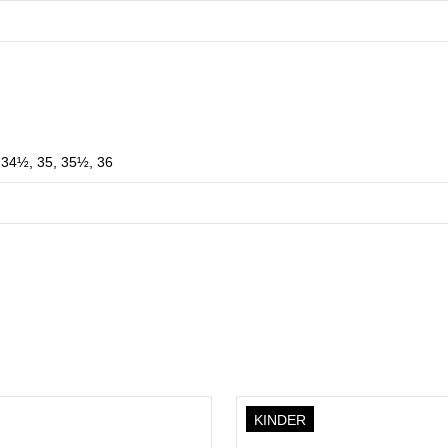
 34½, 35, 35½, 36
KINDER