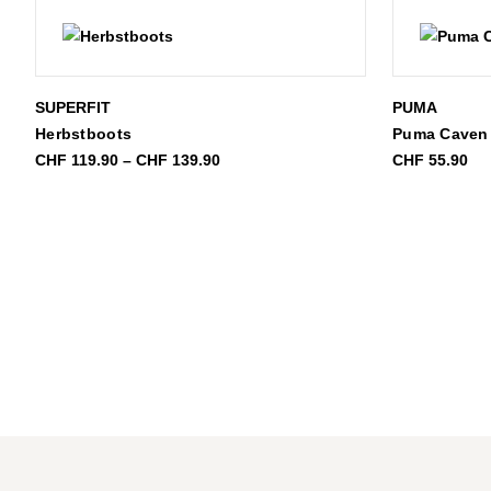
SUPERFIT
PUMA
Herbstboots
Puma Caven I
Preisspanne:
CHF
119.90
–
CHF
139.90
CHF
55.90
CHF 119.90
bis
CHF 139.90