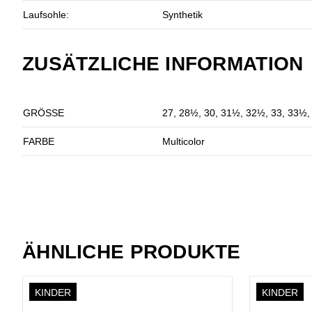
Laufsohle:
Synthetik
ZUSÄTZLICHE INFORMATION
GRÖSSE
27, 28½, 30, 31½, 32½, 33, 33½,
FARBE
Multicolor
ÄHNLICHE PRODUKTE
KINDER
KINDER