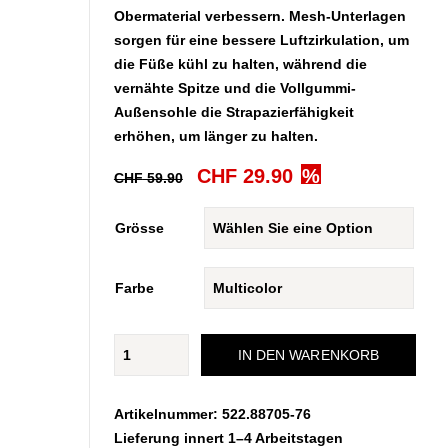
Obermaterial verbessern. Mesh-Unterlagen
sorgen für eine bessere Luftzirkulation, um
die Füße kühl zu halten, während die
vernähte Spitze und die Vollgummi-
Außensohle die Strapazierfähigkeit
erhöhen, um länger zu halten.
Ursprünglicher
Aktueller
CHF
29.90
CHF
59.90
Preis
Preis
war:
ist:
Grösse
CHF 59.90
CHF 29.90.
Farbe
JOLT
IN DEN WARENKORB
4
PS
Kids
Artikelnummer:
522.88705-76
Menge
Lieferung innert 1–4 Arbeitstagen