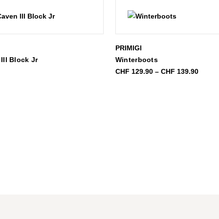
PRIMIGI
II Block Jr
Winterboots
Preis
CHF
129.90
–
CHF
139.90
CHF 1
bis
CHF 1