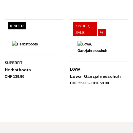
bis
Preis
Preis
CHF 119.90
war:
ist:
CHF 119.90
CHF 59.90.
KINDER
KINDER,
SALE
%
SUPERFIT
Herbstboots
LOWA
Lowa, Ganzjahresschuh
CHF
139.90
Preisspanne:
CHF
55.00
–
CHF
59.90
CHF 55.00
bis
CHF 59.90