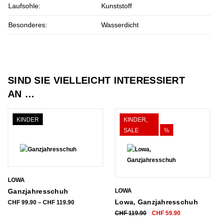
Laufsohle:
Kunststoff
Besonderes:
Wasserdicht
SIND SIE VIELLEICHT INTERESSIERT
AN …
KINDER
KINDER,
SALE
%
LOWA
Ganzjahresschuh
LOWA
Lowa, Ganzjahresschuh
Preisspanne:
CHF
99.90
–
CHF
119.90
CHF 99.90
Ursprünglicher
Aktueller
CHF
119.90
CHF
59.90