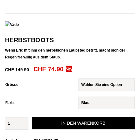
HERBSTBOOTS
Wenn Eric mit ihm den herbstlichen Laubsteg betritt, macht sich der
Regen freiwillig aus dem Staub.
Ursprünglicher
Aktueller
CHF
74.90
CHF
149.90
Preis
Preis
war:
ist:
Grösse
CHF 149.90
CHF 74.90.
Farbe
Herbstboots
IN DEN WARENKORB
Menge