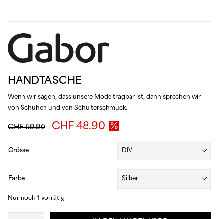
HANDTASCHE
Wenn wir sagen, dass unsere Mode tragbar ist, dann sprechen wir
von Schuhen und von Schulterschmuck.
Ursprünglicher
Aktueller
CHF
48.90
CHF
69.90
Preis
Preis
war:
ist:
Grösse
CHF 69.90
CHF 48.90.
Farbe
Nur noch 1 vorrätig
Handtasche