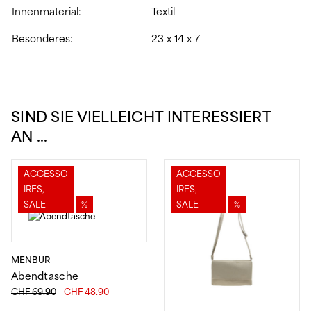
Innenmaterial:
Textil
Besonderes:
23 x 14 x 7
SIND SIE VIELLEICHT INTERESSIERT
AN …
ACCESSO
ACCESSO
IRES,
IRES,
SALE
%
SALE
%
MENBUR
Abendtasche
Ursprünglicher
Aktueller
CHF
69.90
CHF
48.90
Preis
Preis