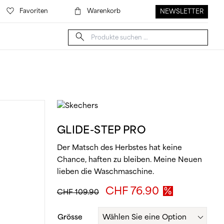
Favoriten
Warenkorb
NEWSLETTER
Suche
nach:
GLIDE-STEP PRO
Der Matsch des Herbstes hat keine
Chance, haften zu bleiben. Meine Neuen
lieben die Waschmaschine.
Ursprünglicher
Aktueller
CHF
76.90
CHF
109.90
Preis
Preis
war:
ist:
Grösse