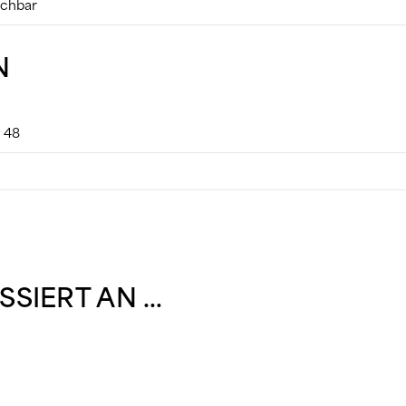
schbar
N
, 48
ESSIERT AN …