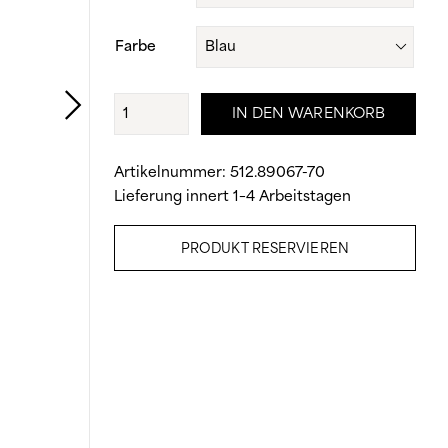
CHF 109.90
CHF 76.90
Farbe
GLIDE-
IN DEN WARENKORB
STEP
PRO
Menge
Artikelnummer:
512.89067-70
Lieferung innert 1–4 Arbeitstagen
PRODUKT RESERVIEREN