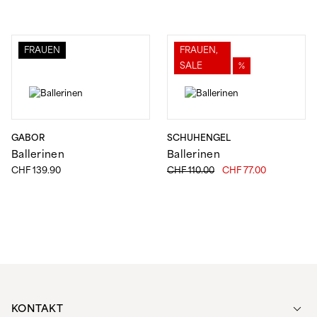
FRAUEN
FRAUEN,
SALE
%
GABOR
SCHUHENGEL
Ballerinen
Ballerinen
Ursprünglicher
Aktueller
CHF
139.90
CHF
110.00
CHF
77.00
Preis
Preis
war:
ist:
CHF 110.00
CHF 77.00.
KONTAKT