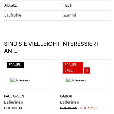
Absatz:
Flach
Laufsohle:
Gummi
SIND SIE VIELLEICHT INTERESSIERT
AN …
FRAUEN
FRAUEN,
SALE
%
PAUL GREEN
GABOR
Ballerinen
Ballerinen
Ursprünglicher
Aktueller
CHF
169.90
CHF
119.90
CHF
59.90
Preis
Preis