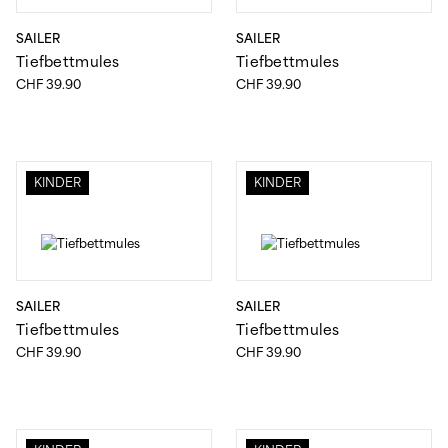
36
37
38
SAILER
SAILER
39
40
41
Tiefbettmules
Tiefbettmules
CHF
39.90
CHF
39.90
42
43
44
45
46
47
48
KINDER
KINDER
FARBE
BEIGE
BLAU
BRAUN
GRAU
SAILER
SAILER
GRÜN
MULTICOLOR
Tiefbettmules
Tiefbettmules
SCHWARZ
CHF
39.90
CHF
39.90