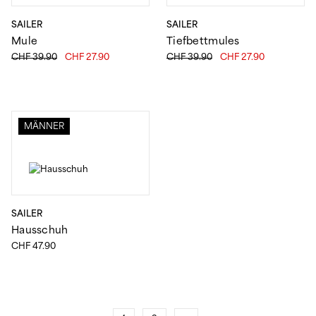
SAILER
SAILER
Mule
Tiefbettmules
Ursprünglicher
Aktueller
Ursprünglicher
Aktueller
CHF
39.90
CHF
27.90
CHF
39.90
CHF
27.90
Preis
Preis
Preis
Preis
war:
ist:
war:
ist:
CHF 39.90
CHF 27.90.
CHF 39.90
CHF 27.90.
MÄNNER
SAILER
Hausschuh
CHF
47.90