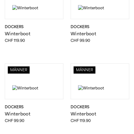
CHF
-
MINIMUM PRICE
MAXIMUM PRICE
SALE
DOCKERS
DOCKERS
IM ANGEBOT
Winterboot
Winterboot
CHF
119.90
CHF
99.90
GRÖSSE
40
41
42
MÄNNER
MÄNNER
43
44
45
46
47
FARBE
DOCKERS
DOCKERS
Winterboot
Winterboot
BEIGE
BRAUN
CHF
99.90
CHF
119.90
COGNAC
GRÜN
MULTICOLOR