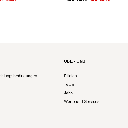
eis
Preis
Preis
Preis
r:
ist:
war:
ist:
F 79.90
CHF 23.90.
CHF 79.90
CHF 23.9
ÜBER UNS
ahlungsbedingungen
Filialen
Team
Jobs
Werte und Services