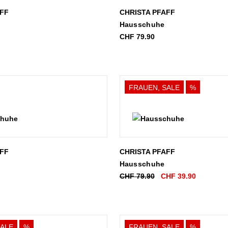
AFF
CHRISTA PFAFF
Hausschuhe
CHF
79.90
FRAUEN, SALE
%
AFF
CHRISTA PFAFF
Hausschuhe
Ursprünglicher
Aktueller
CHF
79.90
CHF
39.90
Preis
Preis
war:
ist:
CHF 79.90
CHF 39.9
SALE
%
FRAUEN, SALE
%