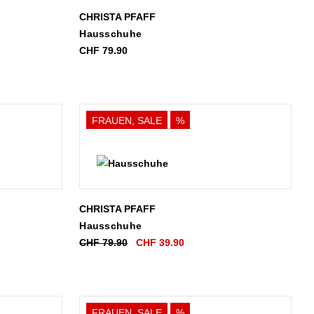
CHRISTA PFAFF
Hausschuhe
CHF
79.90
FRAUEN, SALE
%
CHRISTA PFAFF
Hausschuhe
Ursprünglicher
Aktueller
CHF
79.90
CHF
39.90
Preis
Preis
war:
ist:
0.
CHF 79.90
CHF 39.90.
FRAUEN, SALE
%