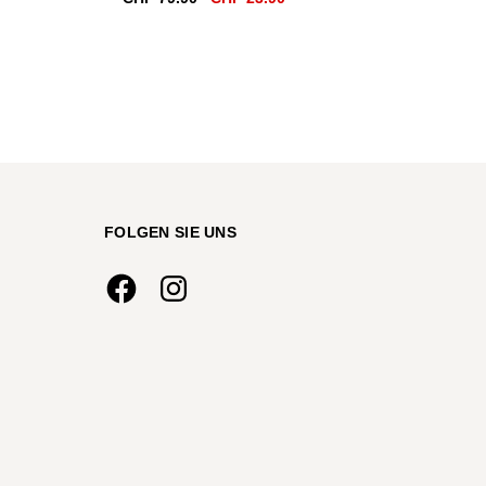
Preis
Preis
war:
ist:
0.
CHF 79.90
CHF 23.90.
FOLGEN SIE UNS