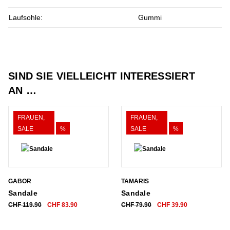
Laufsohle:
Gummi
SIND SIE VIELLEICHT INTERESSIERT
AN …
FRAUEN,
FRAUEN,
SALE
%
SALE
%
GABOR
TAMARIS
Sandale
Sandale
Ursprünglicher
Aktueller
Ursprünglicher
Aktueller
CHF
119.90
CHF
83.90
CHF
79.90
CHF
39.90
Preis
Preis
Preis
Preis
war:
ist:
war:
ist: