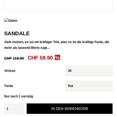
SANDALE
Viele meinen, es sei ein kräftiger Tritt, aber es ist die kräftige Farbe, die
mehr als tausend Worte sagt…
Ursprünglicher
Aktueller
CHF
59.90
CHF
119.90
Preis
Preis
war:
ist:
Grösse
CHF 119.90
CHF 59.90.
Farbe
Nur noch 1 vorrätig
Sandale
IN DEN WARENKORB
Menge