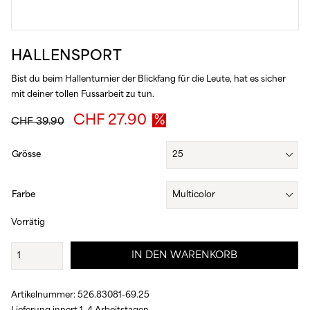
HALLENSPORT
Bist du beim Hallenturnier der Blickfang für die Leute, hat es sicher
mit deiner tollen Fussarbeit zu tun.
Ursprünglicher
Aktueller
CHF
27.90
CHF
39.90
Preis
Preis
war:
ist:
Grösse
CHF 39.90
CHF 27.90.
Farbe
Vorrätig
Hallensport
IN DEN WARENKORB
Menge
Artikelnummer:
526.83081-69.25