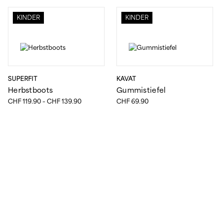
KINDER
KINDER
SUPERFIT
KAVAT
Herbstboots
Gummistiefel
Preisspanne:
CHF
119.90
–
CHF
139.90
CHF
69.90
CHF 119.90
bis
CHF 139.90